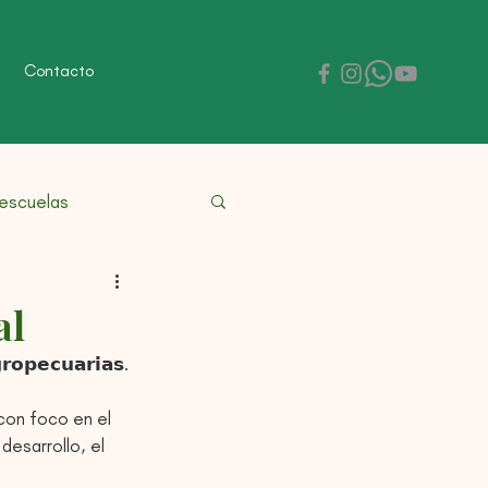
Contacto
 escuelas
al
𝗿𝗼𝗽𝗲𝗰𝘂𝗮𝗿𝗶𝗮𝘀. 
desarrollo, el 