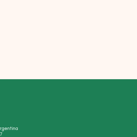
rgentina
7