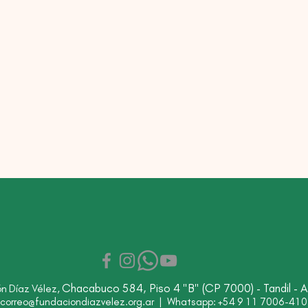
Chacabuco 584, Piso 4 "B" (CP 7000) - Tandil - A
n Díaz Vélez,
correo@fundaciondiazvelez.org.ar
| Whatsapp: +54 9 11 7006-410