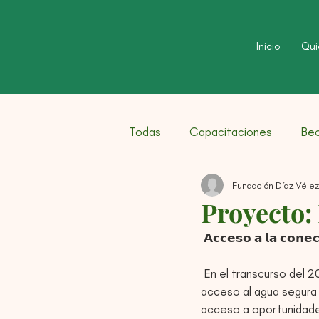
Inicio
Qui
Todas
Capacitaciones
Bec
Fundación Díaz Vélez
Proyecto:
 𝗔𝗰𝗰𝗲𝘀𝗼 𝗮 𝗹𝗮 𝗰𝗼𝗻𝗲𝗰
 En el transcurso del 2021 estaremos acompañando proyectos en escuelas rurales, con foco en el 
acceso al agua segura y
acceso a oportunidade