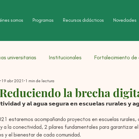
énes somos
Programas
Recursos didácticos
Novedades
as universitarias
Institucionales
Fortalecimiento de
19 abr 2021
1 min de lectura
 Reduciendo la brecha digit
𝘁𝗶𝘃𝗶𝗱𝗮𝗱 𝘆 𝗮𝗹 𝗮𝗴𝘂𝗮 𝘀𝗲𝗴𝘂𝗿𝗮 𝗲𝗻 𝗲𝘀𝗰𝘂𝗲𝗹𝗮𝘀 𝗿𝘂𝗿𝗮𝗹𝗲𝘀 𝘆 𝗮
 a la conectividad, 2 pilares fundamentales para garantizar el 
s y el bienestar de cada comunidad. 