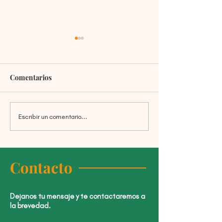
Comentarios
Escribir un comentario...
Convocatoria 2026 -
Inicia la Convoc
Programa de
2026 de Fortale
Fortalecimiento de
de Escuelas
Escuelas
Contacto
Dejanos tu mensaje y te contactaremos a
la brevedad.