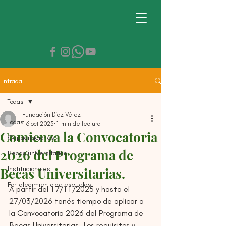
Entrada
Todas
Fundación Díaz Vélez
Todas
16 oct 2025
1 min de lectura
Comienza la Convocatoria
Capacitaciones
2026 del Programa de
Becas universitarias
Institucionales
Becas Universitarias.
Fortalecimiento de escuelas
A partir del 17/11/2025 y hasta el 
27/03/2026 tenés tiempo de aplicar a 
la Convocatoria 2026 del Programa de 
Becas Universitarias. Los requisitos y 