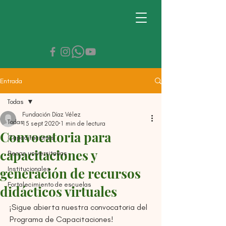
Entrada
Todas
Fundación Díaz Vélez
Todas
15 sept 2020
1 min de lectura
Convocatoria para
Capacitaciones
capacitaciones y
Becas universitarias
Institucionales
generación de recursos
Fortalecimiento de escuelas
didácticos virtuales
¡Sigue abierta nuestra convocatoria del 
Programa de Capacitaciones!