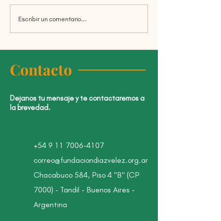
Escribir un comentario...
Charla sobre Literatura y
Abrieron las
Alfabetización:
Convocatorias 2
Intervenciones para el
primer ciclo
Contacto
Dejanos tu mensaje y te contactaremos a
la brevedad.
+54 9 11 7006-4107
correo@fundaciondiazvelez.org.ar
Chacabuco 584, Piso 4 "B" (CP
7000) - Tandil - Buenos Aires -
Argentina