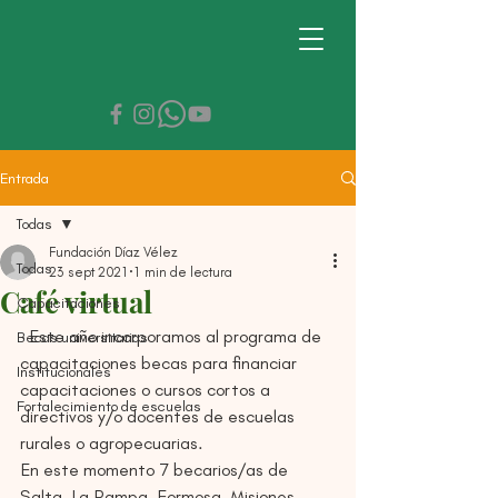
Entrada
Todas
Fundación Díaz Vélez
Todas
23 sept 2021
1 min de lectura
Café virtual
Capacitaciones
  Este año incorporamos al programa de 
Becas universitarias
capacitaciones becas para financiar 
Institucionales
capacitaciones o cursos cortos a 
Fortalecimiento de escuelas
directivos y/o docentes de escuelas 
rurales o agropecuarias.
En este momento 7 becarios/as de 
Salta, La Pampa, Formosa, Misiones, 